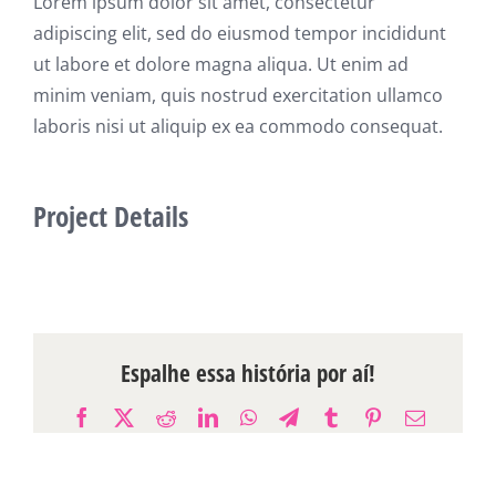
Lorem ipsum dolor sit amet, consectetur
adipiscing elit, sed do eiusmod tempor incididunt
ut labore et dolore magna aliqua. Ut enim ad
minim veniam, quis nostrud exercitation ullamco
laboris nisi ut aliquip ex ea commodo consequat.
Project Details
Espalhe essa história por aí!
Facebook
X
Reddit
LinkedIn
WhatsApp
Telegram
Tumblr
Pinterest
E-
mail