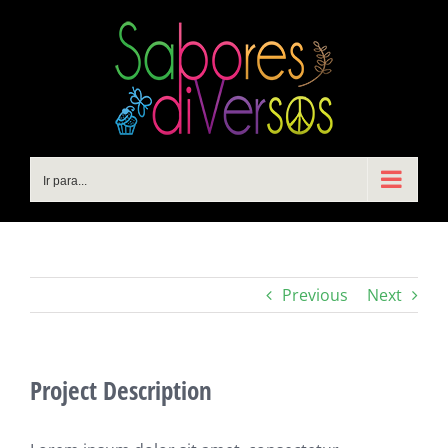
Ir
para
o
conteúdo
Ir para...
Previous
Next
Project Description