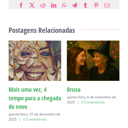
Facebook
X
Reddit
LinkedIn
WhatsApp
Telegram
Tumblr
Pinterest
E-
mail
Postagens Relacionadas
Mais uma vez, é
Bruxa
C
tempo para a chegada
quinta-feira, 6 de novembro de
q
2025
|
0 Comentários
do novo
quarta-feira, 31 de dezembro de
2025
|
0 Comentários