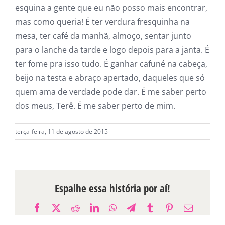
esquina a gente que eu não posso mais encontrar,
mas como queria! É ter verdura fresquinha na
mesa, ter café da manhã, almoço, sentar junto
para o lanche da tarde e logo depois para a janta. É
ter fome pra isso tudo. É ganhar cafuné na cabeça,
beijo na testa e abraço apertado, daqueles que só
quem ama de verdade pode dar. É me saber perto
dos meus, Terê. É me saber perto de mim.
terça-feira, 11 de agosto de 2015
Espalhe essa história por aí!
Facebook
X
Reddit
LinkedIn
WhatsApp
Telegram
Tumblr
Pinterest
E-
mail