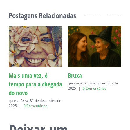
Postagens Relacionadas
Mais uma vez, é
Bruxa
C
tempo para a chegada
quinta-feira, 6 de novembro de
q
2025
|
0 Comentários
do novo
quarta-feira, 31 de dezembro de
2025
|
0 Comentários
Deixar um