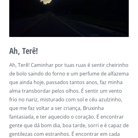
Ah, Terê!
Ah, Terê! Caminhar por tuas ruas é sentir cheirinho
de bolo saindo do forno e um perfume de alfazema
que ainda hoje, passados tantos anos, faz minha
alma transbordar pelos olhos. É sentir um vento
frio no nariz, misturado com sol e céu azulzinho,
que me faz voltar a ser criança, Bruxinha
fantasiada, e ter aquecido o coração. É encontrar
gente que dá bom dia, boa tarde, sorri e é capaz de
gentilezas com estranhos. É encontrar em cada