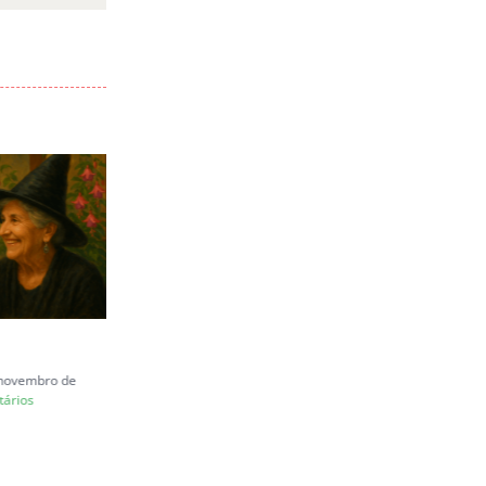
mail
Carta a Juliana Marins
e novembro de
quinta-feira, 26 de junho de 2025
ários
|
0 Comentários