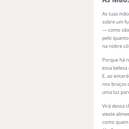
As tuas mão
sobre um fu
— como são 
pelo quanto
na nobre có
Porque há n
essa beleza
E, ao entar
nos braços d
uma luz par
Virá dessa 
vieste alime
como quem j