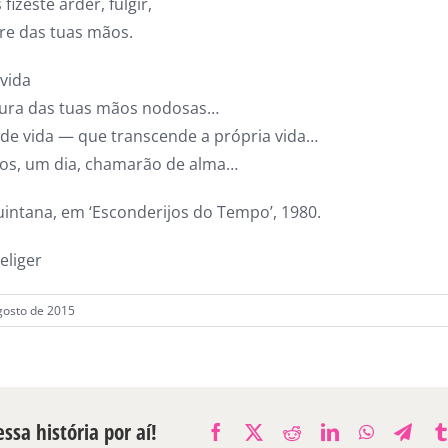
fizeste arder, fulgir,
re das tuas mãos.
 vida
gura das tuas mãos nodosas…
de vida — que transcende a própria vida…
jos, um dia, chamarão de alma…
uintana, em ‘Esconderijos do Tempo’, 1980.
eliger
gosto de 2015
ssa história por aí!
Facebook
X
Reddit
LinkedIn
WhatsAp
Tele