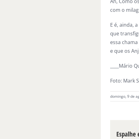
Ah, Como os 
com o milag
E é, ainda, a
que transfi
essa chama 
e que os An
____Mário Q
Foto: Mark S
domingo, 9 de a
Espalhe e