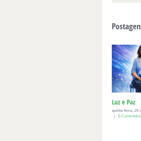
Postagen
Para Bia, aos seis
Luz e Paz
domingo, 19 de abril de 2026
|
0
quinta-feira, 26
Comentários
|
0 Comentári