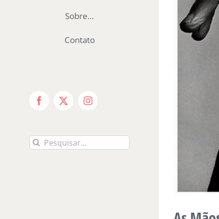
Sobre…
Contato
Facebook
X
Instagram
Buscar
resultados
para:
As Mãos