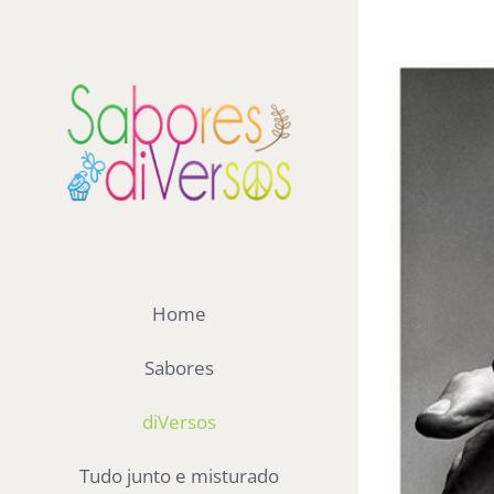
Ir
para
View
o
Larger
conteúdo
Image
Home
Sabores
diVersos
Tudo junto e misturado