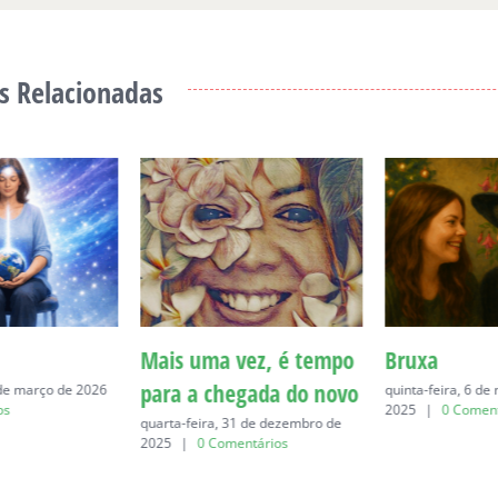
s Relacionadas
Mais uma vez, é tempo
Bruxa
para a chegada do novo
 de março de 2026
quinta-feira, 6 d
os
2025
|
0 Coment
quarta-feira, 31 de dezembro de
2025
|
0 Comentários