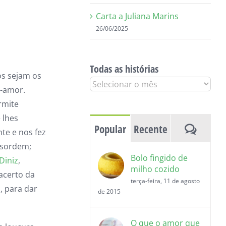
Carta a Juliana Marins
26/06/2025
Todas as histórias
os sejam os
Todas
o-amor.
as
rmite
histórias
 lhes
Coment
Popular
Recente
te e nos fez
esordem;
Bolo fingido de
Diniz
,
milho cozido
acerto da
terça-feira, 11 de agosto
, para dar
de 2015
O que o amor que