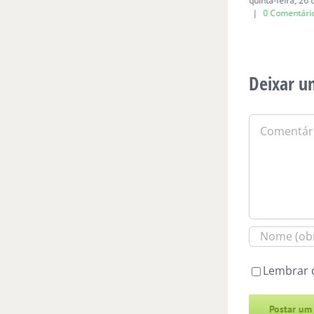
domingo, 19 de abril de 2026
|
0
quinta-feira, 26
Comentários
|
0 Comentári
Deixar u
Comentário
Lembrar 