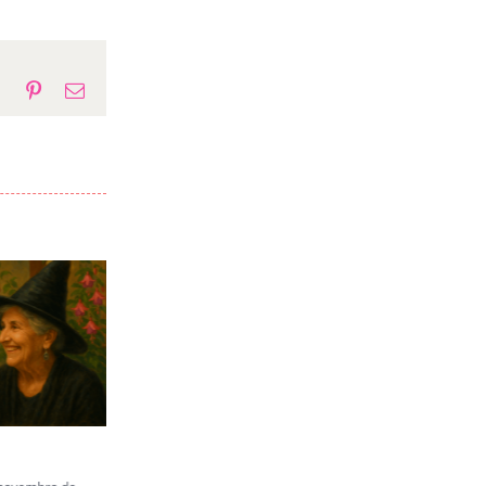
p
gram
Tumblr
Pinterest
E-
mail
Carta a Juliana Marins