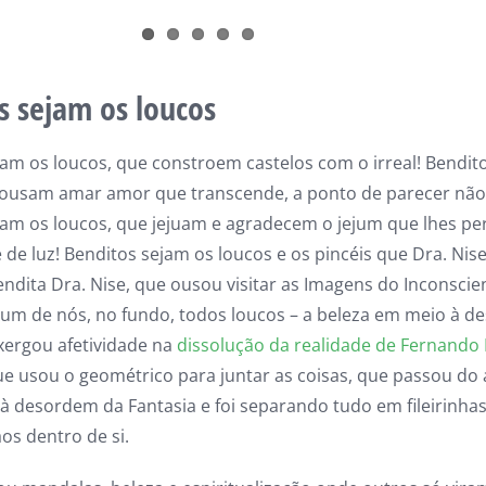
s sejam os loucos
jam os loucos, que constroem castelos com o irreal! Bendit
 ousam amar amor que transcende, a ponto de parecer nã
jam os loucos, que jejuam e agradecem o jejum que lhes pe
 de luz! Benditos sejam os loucos e os pincéis que Dra. Nise
ndita Dra. Nise, que ousou visitar as Imagens do Inconscien
a um de nós, no fundo, todos loucos – a beleza em meio à d
xergou afetividade na
dissolução da realidade de Fernando 
e usou o geométrico para juntar as coisas, que passou do 
à desordem da Fantasia e foi separando tudo em fileirinhas
os dentro de si.