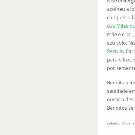
Nise enxerg
acolheu a l
choques a be
das Mães qu
mãe e cria 
seu solo; N
Pertuis
, Car
para o lixo,
por semente
Bendita a in
sanidade em
ousar a des
Benditos se
sábado, 18 de fe