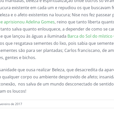
ou mandalas, beleza e espiritualização onde outros só vira
oucura existente em cada um e repudiou os que buscavam f
leza e o afeto existentes na loucura; Nise nos fez passear 
e aprisionou Adelina Gomes
, reino que tanto liberta quan
-, tanto salva quanto enlouquece, a depender de como se c
ise que lançou às águas a iluminada
Barca do Sol do místico
los que resgatava sementes do lixo, pois sabia que sement
 sementes são para ser plantadas; Carlos franciscano, de am
s, gentes e bichos.
sanidade que ousa realizar Beleza, que desacredita da apa
 qualquer corpo ou ambiente desprovido de afeto; insanid
conexão, nos salva de um mundo desconectado de sentido
jam os loucos!
vereiro de 2017