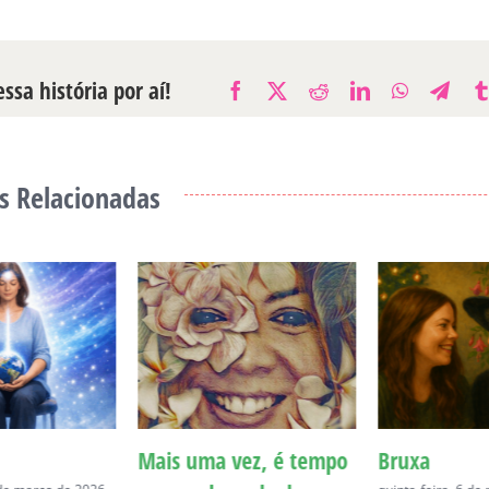
ssa história por aí!
Facebook
X
Reddit
LinkedIn
WhatsAp
Tele
s Relacionadas
Mais uma vez, é tempo
Bruxa