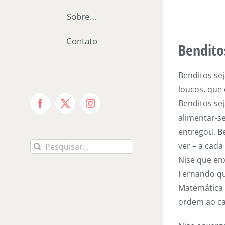
Sobre…
Contato
Bendito
Benditos se
loucos, que
Benditos se
Facebook
X
Instagram
alimentar-se
entregou. Be
Buscar
ver – a cad
resultados
Nise que en
para:
Fernando qu
Matemática 
ordem ao ca