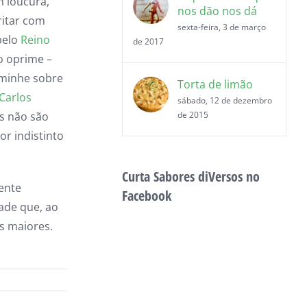
m loucura,
nos dão nos dá
ritar com
sexta-feira, 3 de março
pelo
Reino
de 2017
to oprime –
aminhe sobre
Torta de limão
 Carlos
sábado, 12 de dezembro
es não são
de 2015
or indistinto
Curta Sabores diVersos no
rente
Facebook
ade que, ao
s maiores.