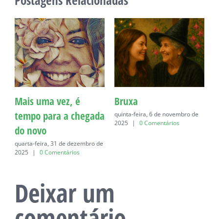
Mais uma vez, é
Bruxa
C
tempo para a chegada
quinta-feira, 6 de novembro de
q
2025
|
0 Comentários
do novo
quarta-feira, 31 de dezembro de
2025
|
0 Comentários
Deixar um
comentário