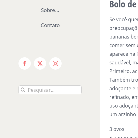
Bolo de
Sobre…
Se você que
Contato
preocupaçõe
bananas bem
comer sem c
aparece na 
saudável, m
Facebook
X
Instagram
Primeiro, ac
Também troq
adoçante e 
Buscar
refinado, e
resultados
uso adoçant
para:
um arzinho d
3 ovos
5 bananas 