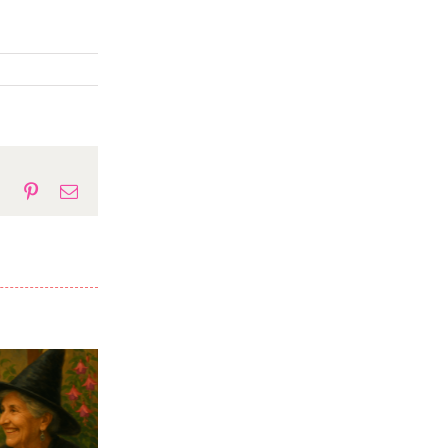
p
gram
Tumblr
Pinterest
E-
mail