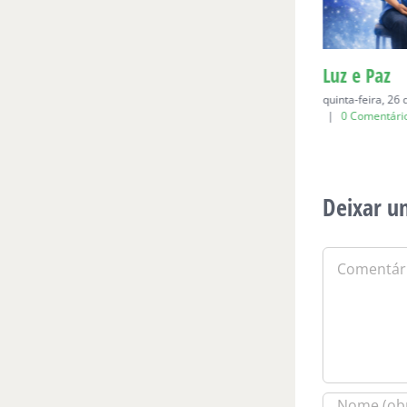
Para Bia, aos seis
Luz e Paz
domingo, 19 de abril de 2026
|
0
quinta-feira, 26
Comentários
|
0 Comentári
Deixar u
Comentário