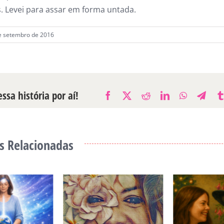
s. Levei para assar em forma untada.
de setembro de 2016
ssa história por aí!
Facebook
X
Reddit
LinkedIn
WhatsAp
Tele
s Relacionadas