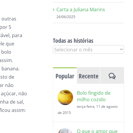
Carta a Juliana Marins
26/06/2025
r outras
 por 5
ável, para
Todas as histórias
ele que
Todas
 bolo
as
assim.
histórias
e banana.
Coment
Popular
Recente
sto de
ar não
Bolo fingido de
 açúcar, não
milho cozido
nha de sal,
terça-feira, 11 de agosto
ficou assim:
de 2015
O que o amor que