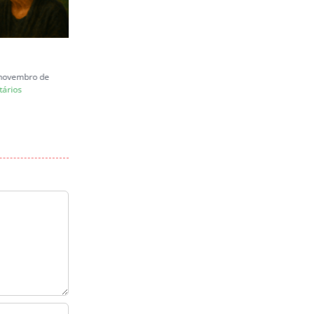
Carta a Juliana Marins
e novembro de
quinta-feira, 26 de junho de 2025
ários
|
0 Comentários