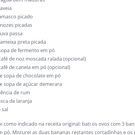
 aveia
amasco picado
 nozes picadas
 uva passa
 ameixa preta picada
 sopa de fermento em pó
café de noz moscada ralada (opcional)
café de canela em pó (opcional)
de sopa de chocolate em pó
de sopa de açúcar demerara
sência de rum
sca de laranja
 sal
i como indicado na receita original: bati os ovos com 3 ba
m pó. Misturei as duas bananas restantes cortadinhas e os