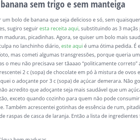
 banana sem trigo e sem manteiga
r um bolo de banana que seja delicioso e só, sem quaisque
s, sugiro seguir
esta receita aqui
, substituindo as 3 maçãs
 maduras, picadinhas. Agora, se quiser um bolo mais saud
ulpa no lanchinho diário,
este aqui
é uma ótima pedida. É 
foto, mas cometi algumas transgressões, porque queria um
as o meu não precisava ser tãaaao “politicamente correto” 
rescentei 2 c (sopa) de chocolate em pó à mistura de ovos 
uei o adoçante por 3 c (sopa) de açúcar demerara. Não go
não acredito que adoçante seja mais saudável que um açúc
ntão, exceto quando cozinho para quem não pode consumir
e. Também acrescentei gotinhas de essência de rum, pitadi
e raspas de casca de laranja. Então a lista de ingredientes 
d’água bem maduras