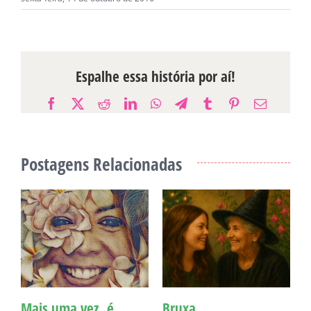
Espalhe essa história por aí!
Facebook
X
Reddit
LinkedIn
WhatsApp
Telegram
Tumblr
Pinterest
E-
mail
Postagens Relacionadas
Mais uma vez, é
Bruxa
C