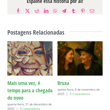
Espalhe essa história por aí!
Facebook
X
Reddit
LinkedIn
WhatsApp
Telegram
Tumblr
Pinterest
E-
mail
Postagens Relacionadas
Mais uma vez, é
Bruxa
C
tempo para a chegada
quinta-feira, 6 de novembro de
q
2025
|
0 Comentários
do novo
quarta-feira, 31 de dezembro de
2025
|
0 Comentários