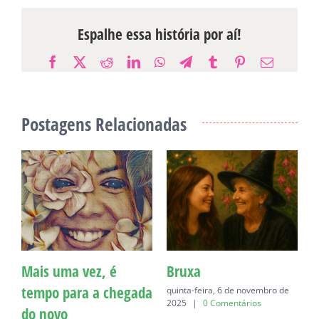
Espalhe essa história por aí!
Facebook
X
Reddit
LinkedIn
WhatsApp
Telegram
Tumblr
Pinterest
E-
mail
Postagens Relacionadas
Mais uma vez, é
Bruxa
C
tempo para a chegada
quinta-feira, 6 de novembro de
q
2025
|
0 Comentários
do novo