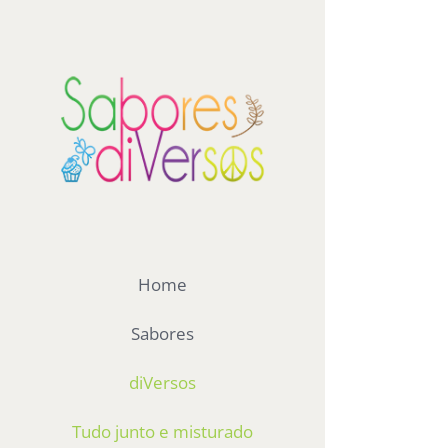
Ir
para
View
o
Larger
conteúdo
Image
Home
Sabores
diVersos
Tudo junto e misturado