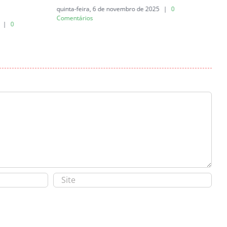
quinta-feira, 6 de novembro de 2025
|
0
q
Comentários
|
0