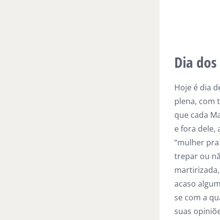
Dia dos
Hoje é dia d
plena, com 
que cada Ma
e fora dele,
“mulher pra
trepar ou nã
martirizada,
acaso algum
se com a qua
suas opiniõe