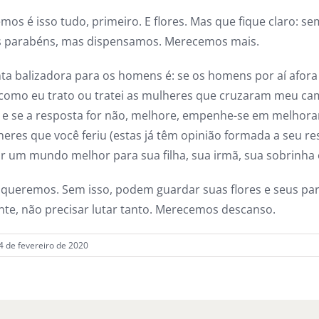
mos é isso tudo, primeiro. E flores. Mas que fique claro: 
us parabéns, mas dispensamos. Merecemos mais.
a balizadora para os homens é: se os homens por aí afora 
como eu trato ou tratei as mulheres que cruzaram meu cam
, e se a resposta for não, melhore, empenhe-se em melhora
heres que você feriu (estas já têm opinião formada a seu r
ar um mundo melhor para sua filha, sua irmã, sua sobrinha 
e queremos. Sem isso, podem guardar suas flores e seus 
nte, não precisar lutar tanto. Merecemos descanso.
4 de fevereiro de 2020