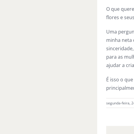
O que quere
flores e se
Uma pergunt
minha neta 
sinceridade
para as mul
ajudar a cri
É isso o qu
principalme
segunda-feira, 2