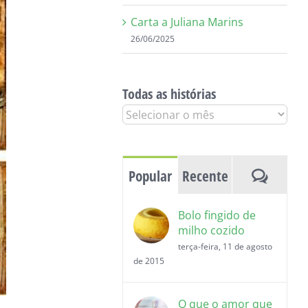
Carta a Juliana Marins
26/06/2025
Todas as histórias
Todas
as
histórias
Coment
Popular
Recente
Bolo fingido de
milho cozido
terça-feira, 11 de agosto
de 2015
O que o amor que