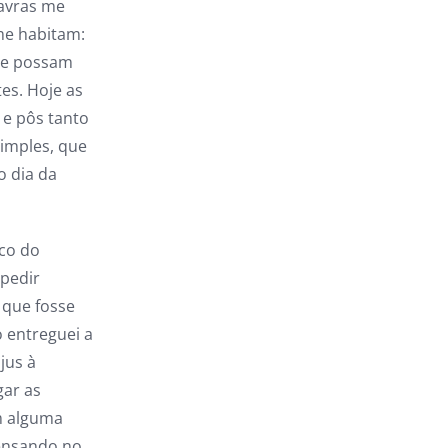
avras me
me habitam:
que possam
es. Hoje as
 e pôs tanto
simples, que
o dia da
co do
 pedir
 que fosse
 entreguei a
jus à
gar as
m alguma
pensando no