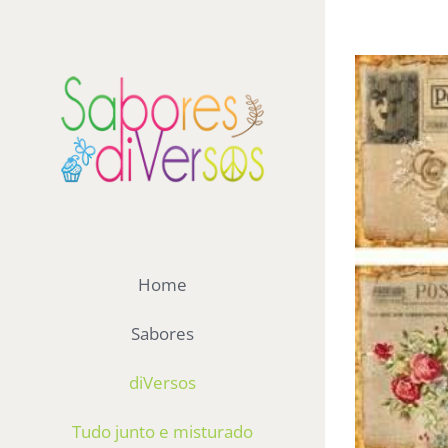
Ir
para
View
o
Larger
conteúdo
Image
Home
Sabores
diVersos
Tudo junto e misturado