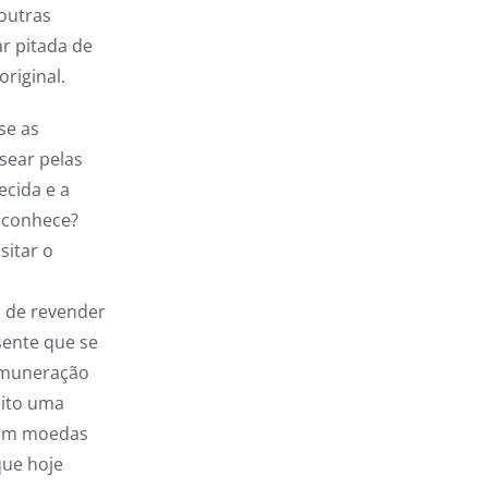
outras
r pitada de
riginal.
se as
sear pelas
ecida e a
 conhece?
sitar o
a de revender
sente que se
remuneração
eito uma
com moedas
que hoje