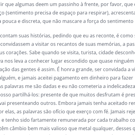
dir que algumas deem um passinho à frente, por favor, que 
o (sentimento precisa de espaço para respirar), acrescenta
a pouca e discreta, que não mascare a força do sentimento o
ontam suas histórias, pedindo que eu as reconte, é como 
convidassem a visitar os recantos de suas memórias, a pas
us corações. Sabe quando se visita, turista, cidade desconh
va nos leva a conhecer lugar escondido que quase ninguém
ração das gentes é assim. É honra grande, ser convidada a vi
alguém, e jamais aceitei pagamento em dinheiro para fazer
. As palavras me são dadas e eu não cometeria a indelicadez
Posso partilhá-los: presente de que muitos desfrutam é pre
e vai presenteando outros. Embora jamais tenha aceitado 
or elas, as palavras são ofício que exerço com fé. Jamais rej
e tenho sido fartamente remunerada por cada trabalho 
 têm câmbio bem mais valioso que metal qualquer, desses 