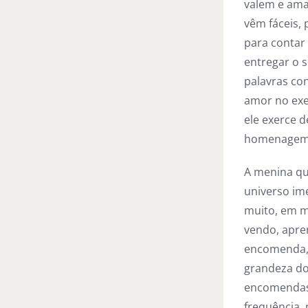
valem e ama
vêm fáceis,
para contar
entregar o s
palavras co
amor no exe
ele exerce 
homenagem
A menina qu
universo ime
muito, em me
vendo, apre
encomenda, e
grandeza do
encomendas 
frequência,