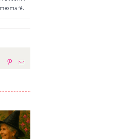
 mesma fé.
p
gram
Tumblr
Pinterest
E-
mail