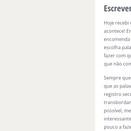
Escrever
Hoje recebi
acontece! E
encomenda a
escolha pal
fazer com q
que não com
Sempre que 
que as palav
registro sec
transbordam
possível, m
interessante
pouco a faz