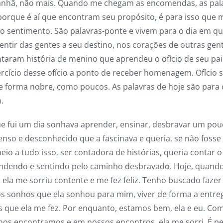
nhã, não mais. Quando me chegam as encomendas, as pal
 porque é aí que encontram seu propósito, é para isso que 
 o sentimento. São palavras-ponte e vivem para o dia em 
entir das gentes a seu destino, nos corações de outras gent
ntaram história de menino que aprendeu o ofício de seu pai
rcício desse ofício a ponto de receber homenagem. Ofício 
de forma nobre, como poucos. As palavras de hoje são para 
.
e fui um dia sonhava aprender, ensinar, desbravar um pou
nso e desconhecido que a fascinava e queria, se não fosse
io a tudo isso, ser contadora de histórias, queria contar o
ndendo e sentindo pelo caminho desbravado. Hoje, quando
la me sorriu contente e me fez feliz. Tenho buscado fazer 
s sonhos que ela sonhou para mim, viver de forma a entre
que ela me fez. Por enquanto, estamos bem, ela e eu. Co
 nos encontramos e em nossos encontros, ela me sorri. É 