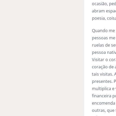
ocasião, pe
abram espaç
poesia, cois
Quando me c
pessoas me 
ruelas de se
pessoa nati
Visitar o co
coração de 
tais visitas
presentes. 
multiplica 
financeira p
encomenda 
outras, que