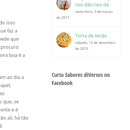
nos dão nos dá
sexta-feira, 3 de março
de 2017
do isso
ue faz a
Torta de limão
pede que
sábado, 12 de dezembro
: procuro
de 2015
vra boa é a
Curta Sabores diVersos no
am ao dia a
Facebook
apel,
 ao
; que, se
onte e é
ão ali, há tão
à