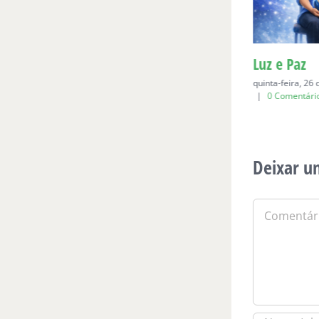
Para Bia, aos seis
Luz e Paz
domingo, 19 de abril de 2026
|
0
quinta-feira, 26
Comentários
|
0 Comentári
Deixar u
Comentário