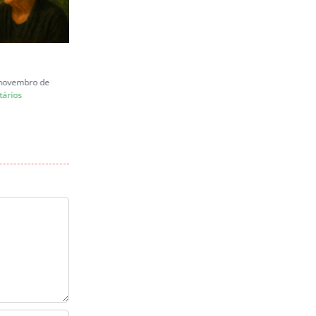
Carta a Juliana Marins
e novembro de
quinta-feira, 26 de junho de 2025
ários
|
0 Comentários