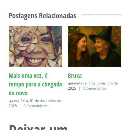
Postagens Relacionadas
Mais uma vez, é
Bruxa
C
tempo para a chegada
quinta-feira, 6 de novembro de
q
2025
|
0 Comentários
do novo
quarta-feira, 31 de dezembro de
2025
|
0 Comentários
Deixar um