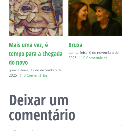
Mais uma vez, é
Bruxa
C
tempo para a chegada
quinta-feira, 6 de novembro de
q
2025
|
0 Comentários
do novo
quarta-feira, 31 de dezembro de
2025
|
0 Comentários
Deixar um
comentário
Comentário