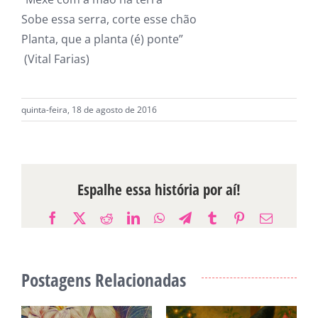
Sobe essa serra, corte esse chão
Planta, que a planta (é) ponte”
(Vital Farias)
quinta-feira, 18 de agosto de 2016
Espalhe essa história por aí!
Facebook
X
Reddit
LinkedIn
WhatsApp
Telegram
Tumblr
Pinterest
E-
mail
Postagens Relacionadas