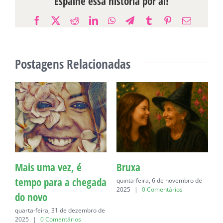
Espalhe essa história por aí!
Facebook
X
Reddit
LinkedIn
WhatsApp
Telegram
Tumblr
Pinterest
E-
mail
Postagens Relacionadas
Mais uma vez, é
Bruxa
C
tempo para a chegada
quinta-feira, 6 de novembro de
q
2025
|
0 Comentários
do novo
quarta-feira, 31 de dezembro de
2025
|
0 Comentários