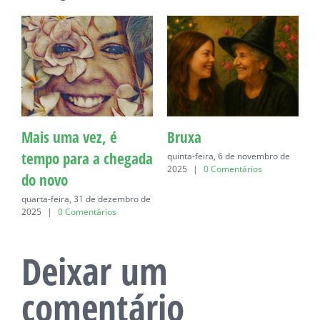
Bruxa
Carta a Juliana Marins
gada
quinta-feira, 6 de novembro de
quinta-feira, 26 de junho de 2025
2025
|
0 Comentários
|
0 Comentários
bro de
Deixar um
comentário