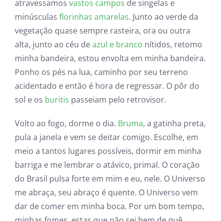
atravessamos
vastos campos
de singelas e
minúsculas
florinhas amarelas
. Junto ao verde da
vegetação quase sempre rasteira, ora ou outra
alta, junto ao céu de
azul e branco
nítidos, retomo
minha bandeira, estou envolta em minha bandeira.
Ponho os pés na lua, caminho por seu terreno
acidentado e então é hora de regressar. O pôr do
sol e os
buritis
passeiam pelo retrovisor.
Volto ao fogo, dorme o dia.
Bruma
, a gatinha preta,
pula a janela e vem se deitar comigo. Escolhe, em
meio a tantos lugares possíveis, dormir em minha
barriga e me lembrar o atávico, primal. O coração
do Brasil pulsa forte em mim e eu, nele. O Universo
me abraça, seu abraço é quente. O Universo vem
dar de comer em minha boca. Por um bom tempo,
minhas fomes, estas que não sei bem de quê,