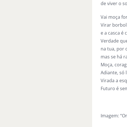
de viver o 
Vai moça for
Virar borbol
e a casca é 
Verdade que 
na tua, por o
mas se há ra
Moça, corag
Adiante, só 
Virada a esq
Futuro é se
Imagem: “Onl