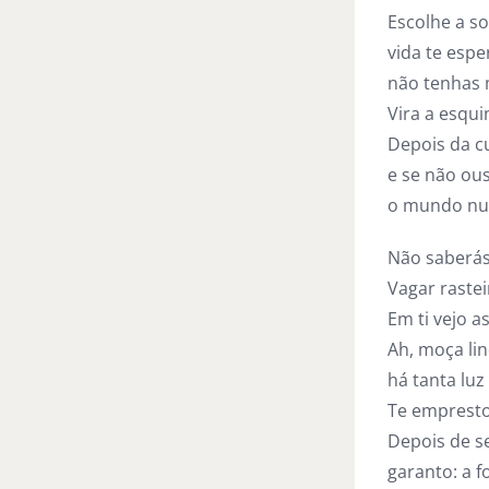
Escolhe a so
vida te espe
não tenhas 
Vira a esqui
Depois da c
e se não ous
o mundo nun
Não saberás
Vagar rastei
Em ti vejo a
Ah, moça lin
há tanta luz
Te empresto
Depois de s
garanto: a 