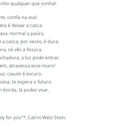
sonho qualquer que sonhar.
te, confia na asa!
eta é deixar a casca
casa: normal a paúra.
a casca, por vezes, é dura;
ra, só vês a fissura,
chadura, a luz pode entrar.
em, atravessa esse muro!
luz; casulo é escuro.
uina, te espera o futuro.
m borda, lá podes voar.
y for you”*, Catrin Welz-Stein.