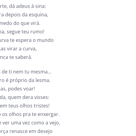
rte, dá adeus à sina:
ra depois da esquina,
medo do que virá.
na, segue teu rumo!
urva te espera o mundo
as virar a curva,
ca te saberá.
 de ti nem tu mesma…
ro é próprio da lesma.
sas, podes voar!
da, quem dera visses:
 em teus olhos tristes!
 os olhos pra te enxergar.
e ver uma vez como a vejo,
força renasce em desejo