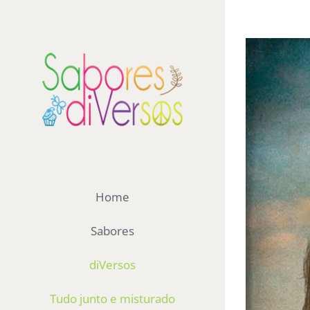
Ir
para
View
o
Larger
conteúdo
Image
Home
Sabores
diVersos
Tudo junto e misturado