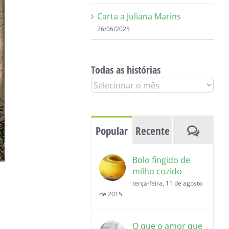
Carta a Juliana Marins
26/06/2025
Todas as histórias
Todas
as
histórias
Coment
Popular
Recente
Bolo fingido de
milho cozido
terça-feira, 11 de agosto
de 2015
O que o amor que