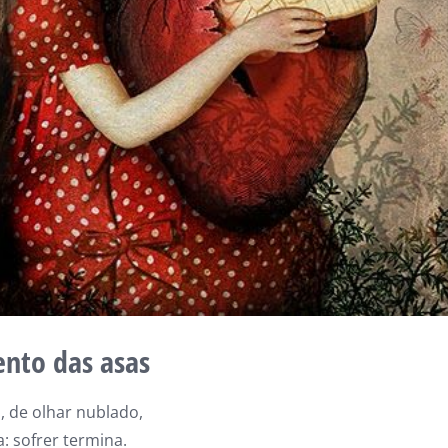
nto das asas
, de olhar nublado,
a: sofrer termina.