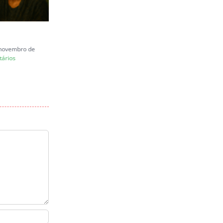
Carta a Juliana Marins
e novembro de
quinta-feira, 26 de junho de 2025
ários
|
0 Comentários