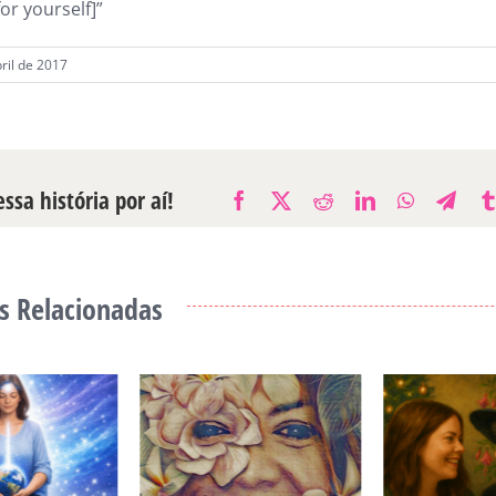
or yourself]”
ril de 2017
ssa história por aí!
Facebook
X
Reddit
LinkedIn
WhatsAp
Tele
s Relacionadas