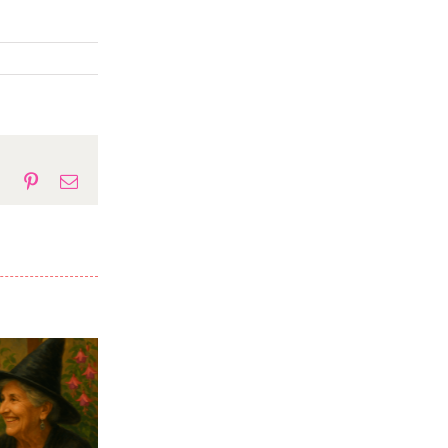
p
gram
Tumblr
Pinterest
E-
mail