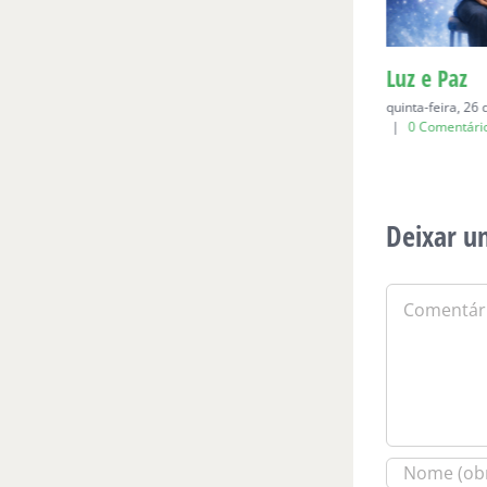
Para Bia, aos seis
Luz e Paz
domingo, 19 de abril de 2026
|
0
quinta-feira, 26
Comentários
|
0 Comentári
Deixar u
Comentário