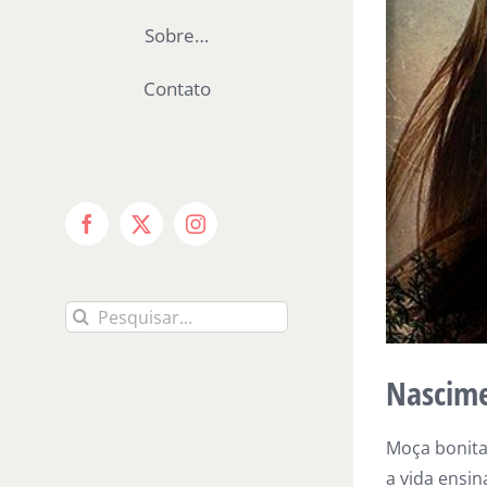
Sobre…
Contato
Facebook
X
Instagram
Buscar
resultados
para:
Nascime
Moça bonita
a vida ensin