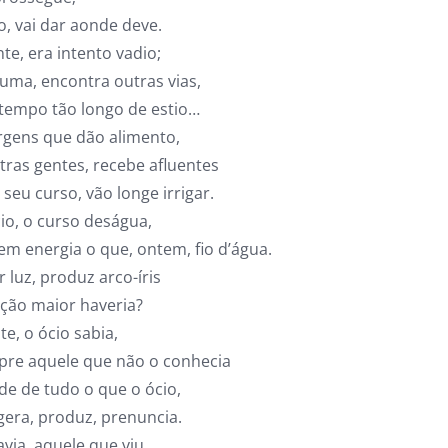
, vai dar aonde deve.
te, era intento vadio;
luma, encontra outras vias,
tempo tão longo de estio…
argens que dão alimento,
tras gentes, recebe afluentes
eu curso, vão longe irrigar.
io, o curso deságua,
em energia o que, ontem, fio d’água.
luz, produz arco-íris
ção maior haveria?
te, o ócio sabia,
re aquele que não o conhecia
de de tudo o que o ócio,
gera, produz, prenuncia.
avia, aquele que viu