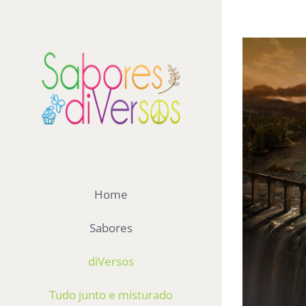
Ir
para
View
o
Larger
conteúdo
Image
Home
Sabores
diVersos
Tudo junto e misturado