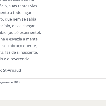
ócio, suas tantas vias
ento a todo lugar –
aro, que nem se sabia
ncípio, devia chegar.
ábio (ou só experiente),
una e esvazia a mente,
 e seu abraço quente,
ra, faz de si nascente,
io e o reverencia.
ic St-Arnaud
e agosto de 2017