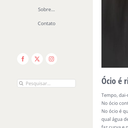
Sobre…
Contato
Facebook
X
Instagram
Ócio é r
Buscar
resultados
Tempo, dai-
para:
No ócio con
No ócio é qu
qual água de
faz curva e 