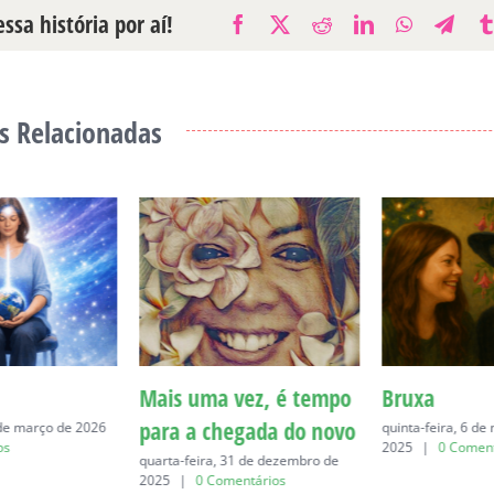
ssa história por aí!
Facebook
X
Reddit
LinkedIn
WhatsAp
Tele
s Relacionadas
Mais uma vez, é tempo
Bruxa
para a chegada do novo
 de março de 2026
quinta-feira, 6 d
os
2025
|
0 Coment
quarta-feira, 31 de dezembro de
2025
|
0 Comentários