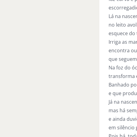
escorregadio
Lá na nascen
no leito avo
esquece do 
Irriga as m
encontra ou
que seguem s
Na foz do óc
transforma 
Banhado por 
e que produ
Já na nascen
mas há semp
e ainda duvi
em silêncio 
Pois há, tod