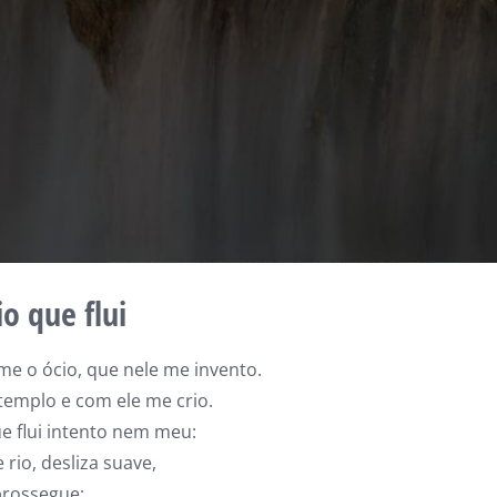
io que flui
me o ócio, que nele me invento.
templo e com ele me crio.
e flui intento nem meu:
 rio, desliza suave,
prossegue;