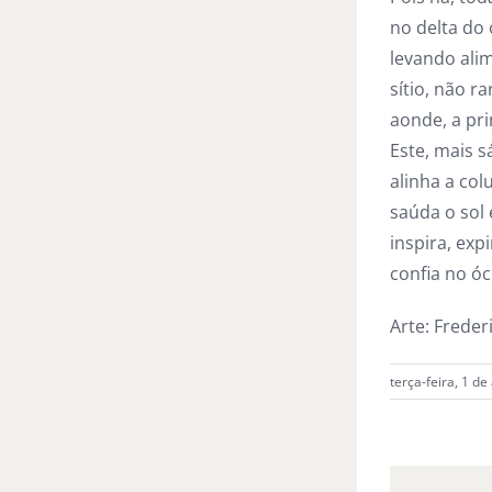
no delta do 
levando alim
sítio, não r
aonde, a pri
Este, mais s
alinha a col
saúda o sol
inspira, expi
confia no óc
Arte: Freder
terça-feira, 1 d