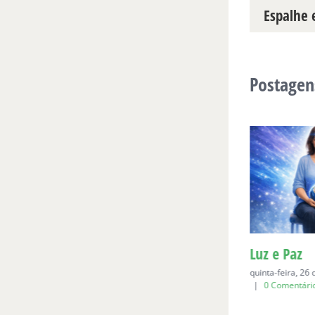
Espalhe e
Postagen
Para Bia, aos seis
Luz e Paz
domingo, 19 de abril de 2026
|
0
quinta-feira, 26
Comentários
|
0 Comentári