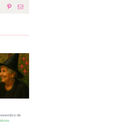
p
gram
Tumblr
Pinterest
E-
mail
Carta a Juliana Marins
e novembro de
quinta-feira, 26 de junho de 2025
ários
|
0 Comentários