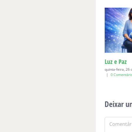
Para Bia, aos seis
Luz e Paz
domingo, 19 de abril de 2026
|
0
quinta-feira, 26
Comentários
|
0 Comentári
Deixar u
Comentário