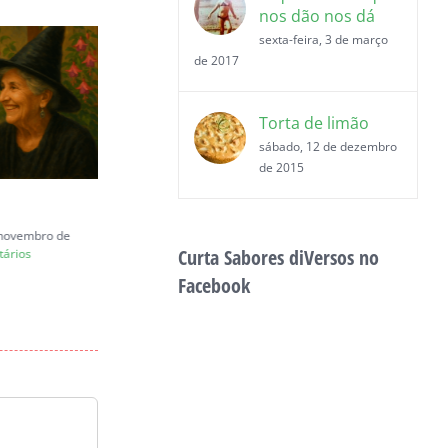
nos dão nos dá
sexta-feira, 3 de março
de 2017
Torta de limão
sábado, 12 de dezembro
de 2015
Carta a Juliana Marins
e novembro de
quinta-feira, 26 de junho de 2025
Curta Sabores diVersos no
ários
|
0 Comentários
Facebook