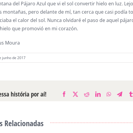
tana del Pájaro Azul que vi el sol convertir hielo en luz. Lejo
s montañas, pero delante de mí, tan cerca que casi podía toc
iaba el calor del sol. Nunca olvidaré el paso de aquel pájar
shielo que promovió en mi corazón.
us Moura
de junho de 2017
ssa história por aí!
Facebook
X
Reddit
LinkedIn
WhatsAp
Tele
s Relacionadas