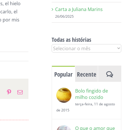
s, el hielo
Carta a Juliana Marins
arlo, el
26/06/2025
o por mis
Todas as histórias
Todas
as
histórias
Coment
Popular
Recente
Bolo fingido de
p
gram
Tumblr
Pinterest
E-
milho cozido
mail
terça-feira, 11 de agosto
de 2015
O que o amor que