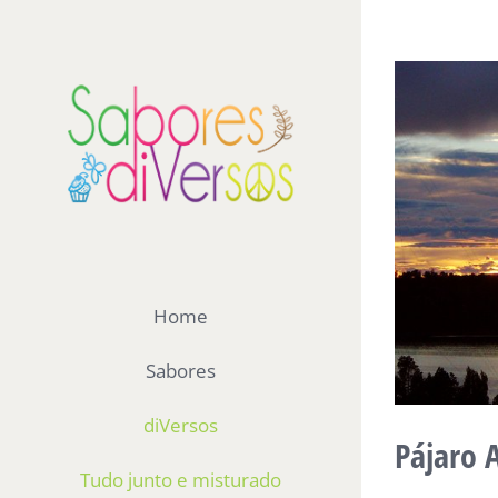
Ir
para
View
o
Larger
conteúdo
Image
Home
Sabores
diVersos
Pájaro 
Tudo junto e misturado