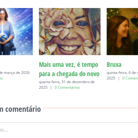
Mais uma vez, é tempo
Bruxa
para a chegada do novo
 de março de 2026
quinta-feira, 6 d
os
2025
|
0 Coment
quarta-feira, 31 de dezembro de
2025
|
0 Comentários
m comentário