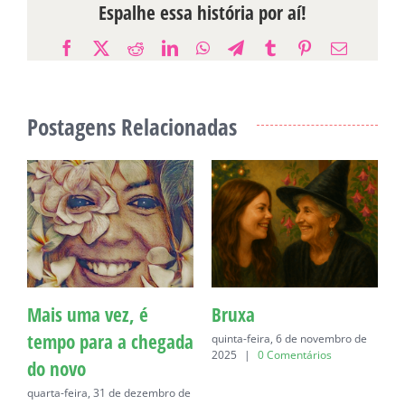
Espalhe essa história por aí!
Facebook
X
Reddit
LinkedIn
WhatsApp
Telegram
Tumblr
Pinterest
E-
mail
Postagens Relacionadas
Mais uma vez, é
Bruxa
C
tempo para a chegada
quinta-feira, 6 de novembro de
q
2025
|
0 Comentários
do novo
quarta-feira, 31 de dezembro de