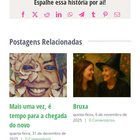
Espalhe essa história por aí!
Facebook
X
Reddit
LinkedIn
WhatsApp
Telegram
Tumblr
Pinterest
E-
mail
Postagens Relacionadas
Mais uma vez, é
Bruxa
C
tempo para a chegada
quinta-feira, 6 de novembro de
q
2025
|
0 Comentários
do novo
quarta-feira, 31 de dezembro de
2025
|
0 Comentários