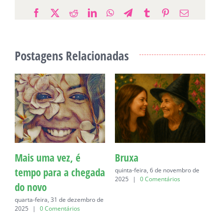
Facebook
X
Reddit
LinkedIn
WhatsApp
Telegram
Tumblr
Pinterest
E-
mail
Postagens Relacionadas
Mais uma vez, é
Bruxa
C
tempo para a chegada
quinta-feira, 6 de novembro de
q
2025
|
0 Comentários
do novo
quarta-feira, 31 de dezembro de
2025
|
0 Comentários