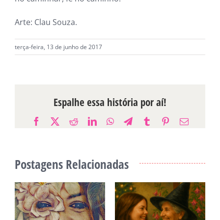
Arte: Clau Souza.
terça-feira, 13 de junho de 2017
Espalhe essa história por aí!
Facebook
X
Reddit
LinkedIn
WhatsApp
Telegram
Tumblr
Pinterest
E-
mail
Postagens Relacionadas