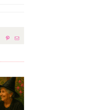
p
gram
Tumblr
Pinterest
E-
mail