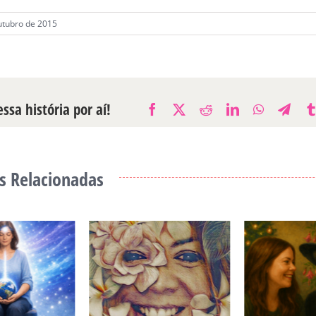
utubro de 2015
ssa história por aí!
Facebook
X
Reddit
LinkedIn
WhatsAp
Tele
s Relacionadas