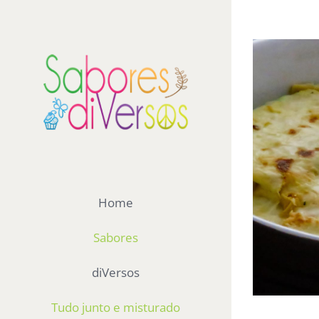
Ir
para
View
o
Larger
conteúdo
Image
Home
Sabores
diVersos
Tudo junto e misturado