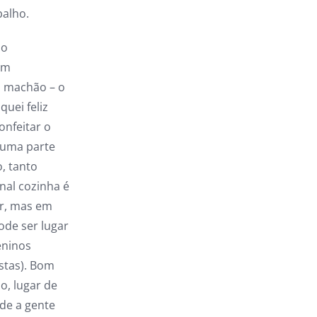
balho.
ho
em
i machão – o
quei feliz
onfeitar o
huma parte
, tanto
nal cozinha é
ir, mas em
ode ser lugar
eninos
stas). Bom
o, lugar de
de a gente