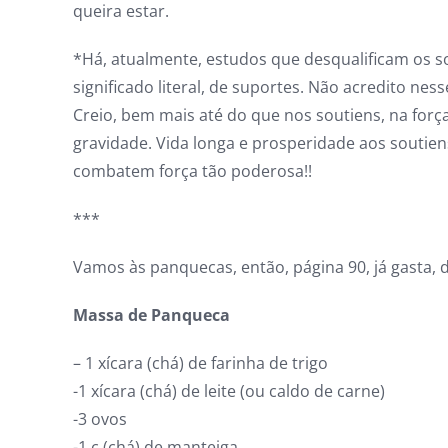
queira estar.
*Há, atualmente, estudos que desqualificam os s
significado literal, de suportes. Não acredito nes
Creio, bem mais até do que nos soutiens, na forç
gravidade. Vida longa e prosperidade aos soutien
combatem força tão poderosa!!
***
Vamos às panquecas, então, página 90, já gasta, do
Massa de Panqueca
– 1 xícara (chá) de farinha de trigo
-1 xícara (chá) de leite (ou caldo de carne)
-3 ovos
-1 c (chá) de manteiga