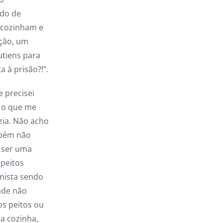
ado de
 cozinham e
ação, um
tiens para
a à prisão?!”.
 precisei
i o que me
zia. Não acho
mbém não
a ser uma
 peitos
nista sendo
ade não
os peitos ou
a cozinha,