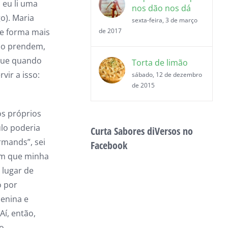
 eu li uma
nos dão nos dá
o). Maria
sexta-feira, 3 de março
de forma mais
de 2017
Não prendem,
que quando
Torta de limão
vir a isso:
sábado, 12 de dezembro
de 2015
os próprios
ulo poderia
Curta Sabores diVersos no
rmands”, sei
Facebook
 em que minha
 lugar de
o por
menina e
Aí, então,
do