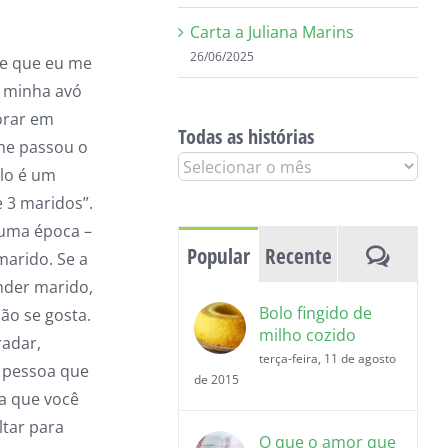
Carta a Juliana Marins
26/06/2025
de que eu me
e minha avó
orar em
Todas as histórias
 me passou o
Todas
ulo é um
as
e 3 maridos”.
histórias
 uma época –
Coment
Popular
Recente
marido. Se a
nder marido,
Bolo fingido de
ão se gosta.
milho cozido
radar,
terça-feira, 11 de agosto
 pessoa que
de 2015
oa que você
ltar para
O que o amor que