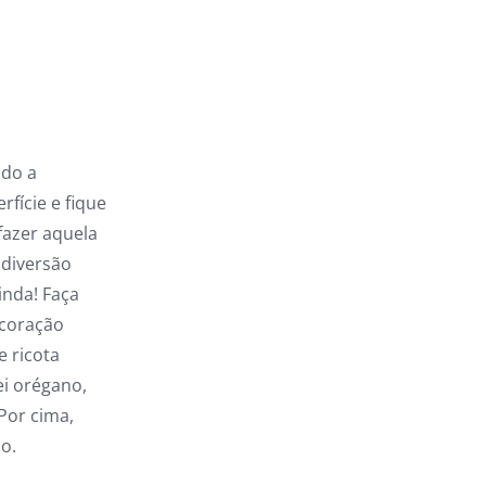
do a
rfície e fique
fazer aquela
 diversão
inda! Faça
 coração
e ricota
ei orégano,
Por cima,
o.