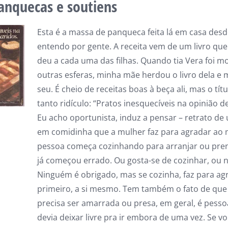
anquecas e soutiens
Esta é a massa de panqueca feita lá em casa des
entendo por gente. A receita vem de um livro qu
deu a cada uma das filhas. Quando tia Vera foi m
outras esferas, minha mãe herdou o livro dela e
seu. É cheio de receitas boas à beça ali, mas o tít
tanto ridículo: “Pratos inesquecíveis na opinião d
Eu acho oportunista, induz a pensar – retrato de
em comidinha que a mulher faz para agradar ao 
pessoa começa cozinhando para arranjar ou pre
já começou errado. Ou gosta-se de cozinhar, ou n
Ninguém é obrigado, mas se cozinha, faz para ag
primeiro, a si mesmo. Tem também o fato de que
precisa ser amarrada ou presa, em geral, é pess
devia deixar livre pra ir embora de uma vez. Se vo