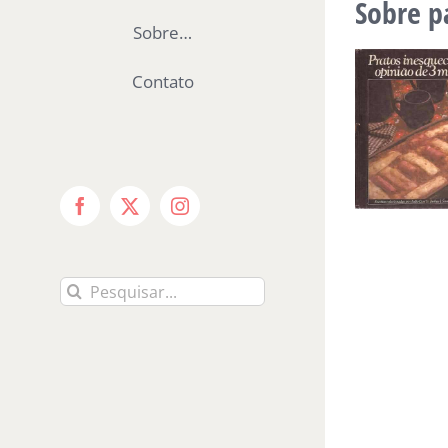
Sobre p
Sobre…
Contato
Facebook
X
Instagram
Buscar
resultados
para: