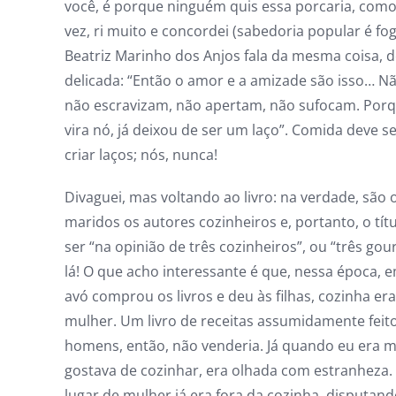
você, é porque ninguém quis essa porcaria, como
vez, ri muito e concordei (sabedoria popular é fog
Beatriz Marinho dos Anjos fala da mesma coisa, 
delicada: “Então o amor e a amizade são isso… 
não escravizam, não apertam, não sufocam. Por
vira nó, já deixou de ser um laço”. Comida deve ser
criar laços; nós, nunca!
Divaguei, mas voltando ao livro: na verdade, são 
maridos os autores cozinheiros e, portanto, o tít
ser “na opinião de três cozinheiros”, ou “três gou
lá! O que acho interessante é que, nessa época,
avó comprou os livros e deu às filhas, cozinha era
mulher. Um livro de receitas assumidamente feit
homens, então, não venderia. Já quando eu era 
gostava de cozinhar, era olhada com estranheza. 
lugar de mulher já era fora da cozinha, disputan