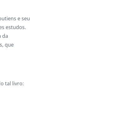
outiens e seu
ses estudos.
a da
s, que
 tal livro: