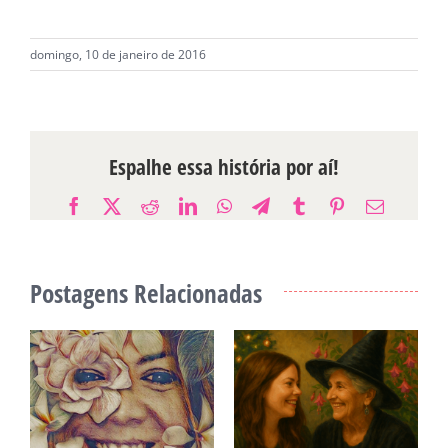
domingo, 10 de janeiro de 2016
Espalhe essa história por aí!
Facebook
X
Reddit
LinkedIn
WhatsApp
Telegram
Tumblr
Pinterest
E-
mail
Postagens Relacionadas