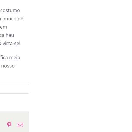
 (costumo
m pouco de
o em
acalhau
ivirta-se!
 fica meio
é nosso
p
gram
Tumblr
Pinterest
E-
mail