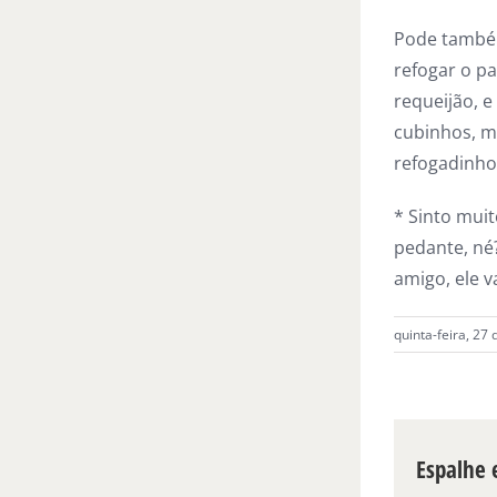
Pode também
refogar o p
requeijão, 
cubinhos, m
refogadinho 
* Sinto muit
pedante, né
amigo, ele v
quinta-feira, 27
Espalhe e