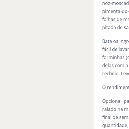
noz-moscad
pimenta-do-
folhas de m
pitada de sa
Bata os ing
fácil de lav
forminhas (
delas com a
recheio. Lev
O rendimento
Opcional: p
ralado na ma
final de sem
quantidade,