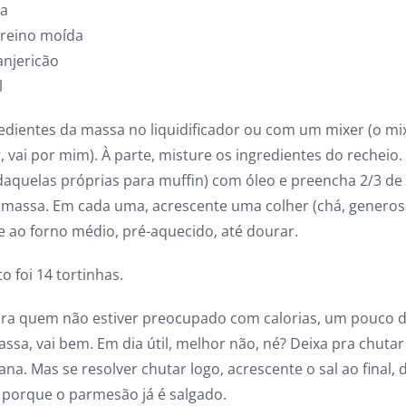
a
reino moída
anjericão
l
redientes da massa no liquidificador ou com um mixer (o mi
ar, vai por mim). À parte, misture os ingredientes do recheio.
daquelas próprias para muffin) com óleo e preencha 2/3 d
 massa. Em cada uma, acrescente uma colher (chá, generos
e ao forno médio, pré-aquecido, até dourar.
 foi 14 tortinhas.
ara quem não estiver preocupado com calorias, um pouco
ssa, vai bem. Em dia útil, melhor não, né? Deixa pra chutar
ana. Mas se resolver chutar logo, acrescente o sal ao final,
 porque o parmesão já é salgado.