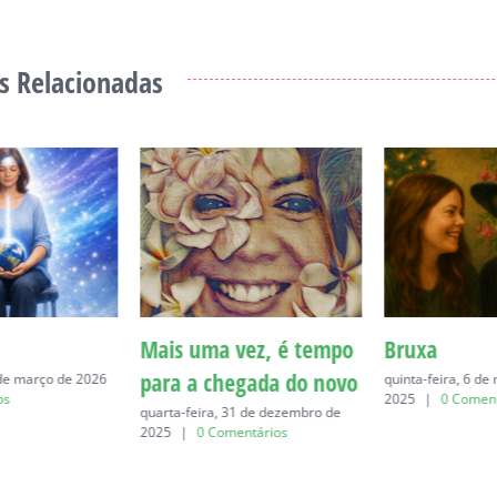
s Relacionadas
Mais uma vez, é tempo
Bruxa
para a chegada do novo
 de março de 2026
quinta-feira, 6 d
os
2025
|
0 Coment
quarta-feira, 31 de dezembro de
2025
|
0 Comentários