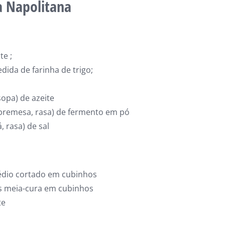
a Napolitana
te ;
ida de farinha de trigo;
sopa) de azeite
obremesa, rasa) de fermento em pó
, rasa) de sal
dio cortado em cubinhos
s meia-cura em cubinhos
te