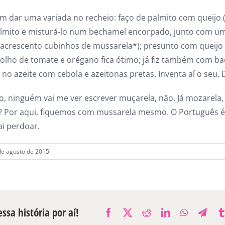
 dar uma variada no recheio: faço de palmito com queijo
almito e misturá-lo num bechamel encorpado, junto com u
e acrescento cubinhos de mussarela*); presunto com queij
olho de tomate e orégano fica ótimo; já fiz também com b
no azeite com cebola e azeitonas pretas. Inventa aí o seu. D
o, ninguém vai me ver escrever muçarela, não. Já mozarela,
? Por aqui, fiquemos com mussarela mesmo. O Português 
ai perdoar.
 de agosto de 2015
ssa história por aí!
Facebook
X
Reddit
LinkedIn
WhatsAp
Tele