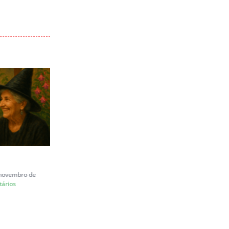
Carta a Juliana Marins
e novembro de
quinta-feira, 26 de junho de 2025
ários
|
0 Comentários