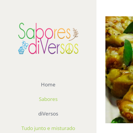
Ir
para
View
o
Larger
conteúdo
Image
Home
Sabores
diVersos
Tudo junto e misturado