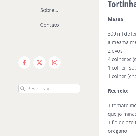
Tortinh
Sobre…
Massa:
Contato
300 ml de lei
a mesma med
2 ovos
4 colheres (
Facebook
X
Instagram
1 colher (s
1 colher (chá
Buscar
Recheio:
resultados
para:
1 tomate mé
queijo mina
1 fio de azei
orégano