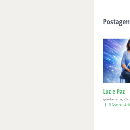
Postagen
Para Bia, aos seis
Luz e Paz
domingo, 19 de abril de 2026
|
0
quinta-feira, 26
Comentários
|
0 Comentári