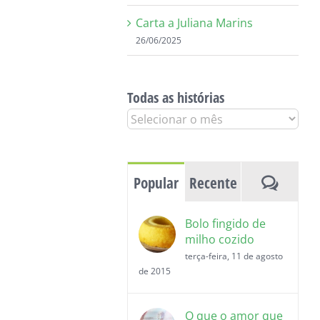
Carta a Juliana Marins
26/06/2025
Todas as histórias
Todas
as
histórias
Coment
Popular
Recente
Bolo fingido de
milho cozido
terça-feira, 11 de agosto
de 2015
O que o amor que