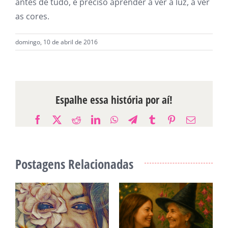
antes de tudo, é preciso aprender a ver a luz, a ver
as cores.
domingo, 10 de abril de 2016
Espalhe essa história por aí!
Facebook
X
Reddit
LinkedIn
WhatsApp
Telegram
Tumblr
Pinterest
E-
mail
Postagens Relacionadas