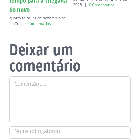
para a chegada
2025
|
0 Comentários
|
0 Comentário
o
ra, 31 de dezembro de
 Comentários
Deixar um
comentário
Comentário