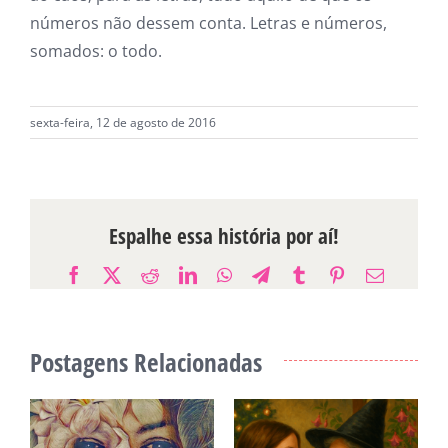
números não dessem conta. Letras e números,
somados: o todo.
sexta-feira, 12 de agosto de 2016
Espalhe essa história por aí!
Facebook
X
Reddit
LinkedIn
WhatsApp
Telegram
Tumblr
Pinterest
E-
mail
Postagens Relacionadas