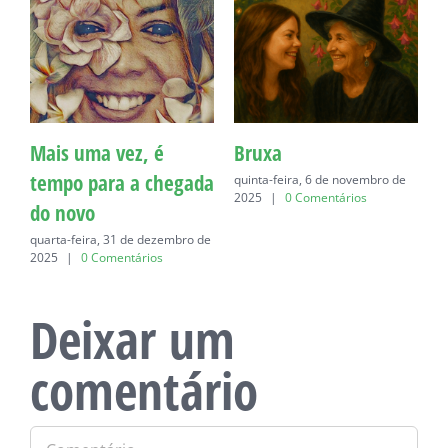
Mais uma vez, é
Bruxa
C
tempo para a chegada
quinta-feira, 6 de novembro de
q
2025
|
0 Comentários
do novo
quarta-feira, 31 de dezembro de
2025
|
0 Comentários
Deixar um
comentário
Comentário