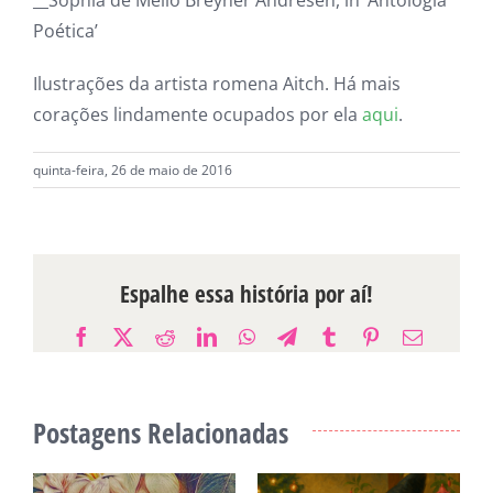
Poética’
Ilustrações da artista romena Aitch. Há mais
corações lindamente ocupados por ela
aqui
.
quinta-feira, 26 de maio de 2016
Espalhe essa história por aí!
Facebook
X
Reddit
LinkedIn
WhatsApp
Telegram
Tumblr
Pinterest
E-
mail
Postagens Relacionadas