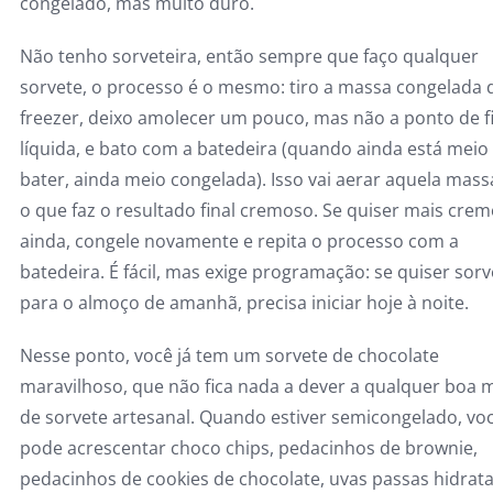
congelado, mas muito duro.
Não tenho sorveteira, então sempre que faço qualquer
sorvete, o processo é o mesmo: tiro a massa congelada 
freezer, deixo amolecer um pouco, mas não a ponto de f
líquida, e bato com a batedeira (quando ainda está meio d
bater, ainda meio congelada). Isso vai aerar aquela mass
o que faz o resultado final cremoso. Se quiser mais cre
ainda, congele novamente e repita o processo com a
batedeira. É fácil, mas exige programação: se quiser sorv
para o almoço de amanhã, precisa iniciar hoje à noite.
Nesse ponto, você já tem um sorvete de chocolate
maravilhoso, que não fica nada a dever a qualquer boa 
de sorvete artesanal. Quando estiver semicongelado, vo
pode acrescentar choco chips, pedacinhos de brownie,
pedacinhos de cookies de chocolate, uvas passas hidrat