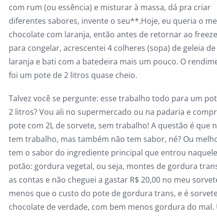
com rum (ou essência) e misturar à massa, dá pra criar
diferentes sabores, invente o seu**.
Hoje, eu queria o m
chocolate com laranja, então antes de retornar ao freez
para congelar, acrescentei 4 colheres (sopa) de geleia de
laranja e bati com a batedeira mais um pouco. O rendim
foi um pote de 2 litros quase cheio.
Talvez você se pergunte: esse trabalho todo para um po
2 litros? Vou ali no supermercado ou na padaria e comp
pote com 2L de sorvete, sem trabalho! A questão é que 
tem trabalho, mas também não tem sabor, né? Ou melho
tem o sabor do ingrediente principal que entrou naquel
potão: gordura vegetal, ou seja, montes de gordura trans
as contas e não cheguei a gastar R$ 20,00 no meu sorvet
menos que o custo do pote de gordura trans, e é sorvet
chocolate de verdade, com bem menos gordura do mal.