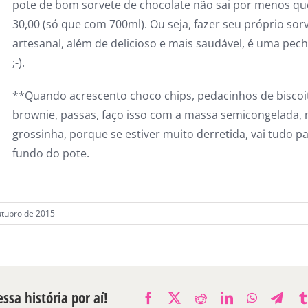
pote de bom sorvete de chocolate não sai por menos qu
30,00 (só que com 700ml). Ou seja, fazer seu próprio sor
artesanal, além de delicioso e mais saudável, é uma pec
;-).
**Quando acrescento choco chips, pedacinhos de biscoi
brownie, passas, faço isso com a massa semicongelada, 
grossinha, porque se estiver muito derretida, vai tudo p
fundo do pote.
utubro de 2015
ssa história por aí!
Facebook
X
Reddit
LinkedIn
WhatsAp
Tele