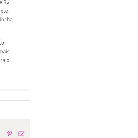
e R$
vete
hincha
to,
mais
ara o
p
gram
Tumblr
Pinterest
E-