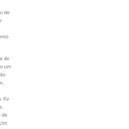
eu de
er
ento
te de
ro um
não
r,
e
. Fiz
e,
e de
 Um