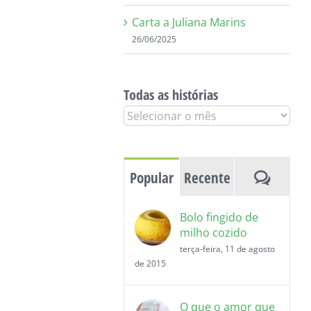
Carta a Juliana Marins
26/06/2025
Todas as histórias
Todas
as
histórias
Coment
Popular
Recente
Bolo fingido de
milho cozido
terça-feira, 11 de agosto
de 2015
O que o amor que