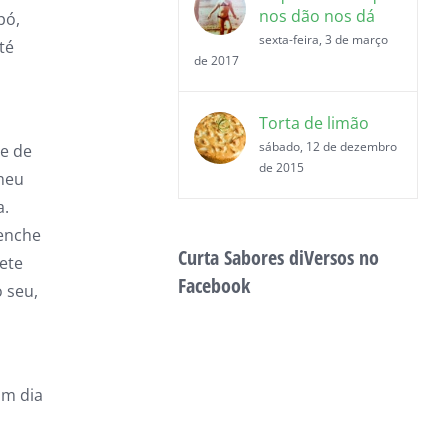
nos dão nos dá
pó,
sexta-feira, 3 de março
té
de 2017
Torta de limão
sábado, 12 de dezembro
e de
de 2015
meu
a.
 enche
Curta Sabores diVersos no
vete
Facebook
o seu,
um dia