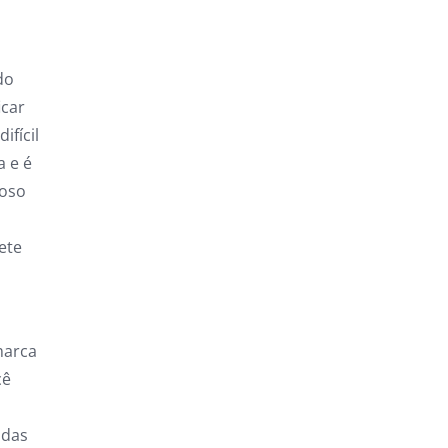
do
icar
ifícil
a e é
moso
ete
marca
cê
adas