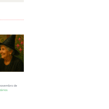
mail
Carta a Juliana Marins
e novembro de
quinta-feira, 26 de junho de 2025
ários
|
0 Comentários