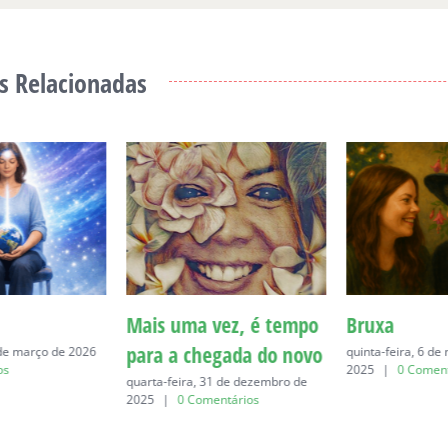
s Relacionadas
Mais uma vez, é tempo
Bruxa
para a chegada do novo
 de março de 2026
quinta-feira, 6 d
os
2025
|
0 Coment
quarta-feira, 31 de dezembro de
2025
|
0 Comentários