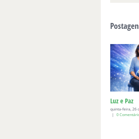
Postagen
Para Bia, aos seis
Luz e Paz
domingo, 19 de abril de 2026
|
0
quinta-feira, 26
Comentários
|
0 Comentári