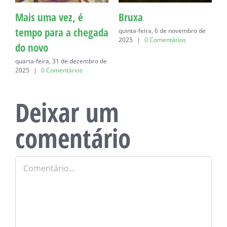
 é
Bruxa
Carta a Juliana Mar
chegada
quinta-feira, 6 de novembro de
quinta-feira, 26 de junho de
2025
|
0 Comentários
|
0 Comentários
dezembro de
os
Deixar um
comentário
Comentário