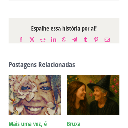
Espalhe essa história por aí!
Facebook
X
Reddit
LinkedIn
WhatsApp
Telegram
Tumblr
Pinterest
E-
mail
Postagens Relacionadas
Mais uma vez, é
Bruxa
C