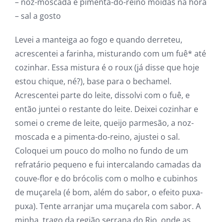
– noz-moscada e pimenta-do-reino moídas na hora
– sal a gosto
Levei a manteiga ao fogo e quando derreteu,
acrescentei a farinha, misturando com um fuê* até
cozinhar. Essa mistura é o roux (já disse que hoje
estou chique, né?), base para o bechamel.
Acrescentei parte do leite, dissolvi com o fuê, e
então juntei o restante do leite. Deixei cozinhar e
somei o creme de leite, queijo parmesão, a noz-
moscada e a pimenta-do-reino, ajustei o sal.
Coloquei um pouco do molho no fundo de um
refratário pequeno e fui intercalando camadas da
couve-flor e do brócolis com o molho e cubinhos
de muçarela (é bom, além do sabor, o efeito puxa-
puxa). Tente arranjar uma muçarela com sabor. A
minha, trago da região serrana do Rio, onde as