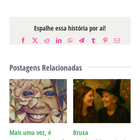
Espalhe essa história por aí!
Facebook
X
Reddit
LinkedIn
WhatsApp
Telegram
Tumblr
Pinterest
E-
mail
Postagens Relacionadas
Mais uma vez, é
Bruxa
C