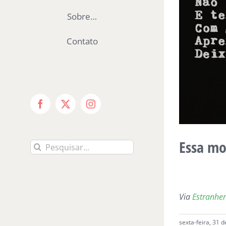
Sobre…
Contato
Facebook
X
Instagram
Essa mo
Buscar
resultados
para:
Via
Estranhe
sexta-feira, 31 d