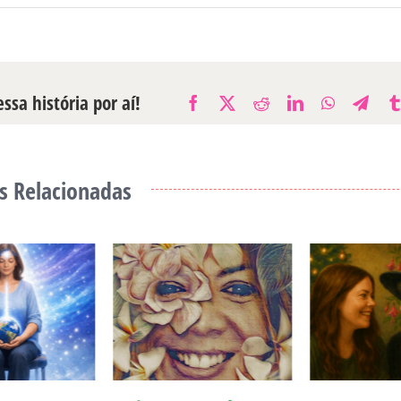
ssa história por aí!
Facebook
X
Reddit
LinkedIn
WhatsAp
Tele
s Relacionadas