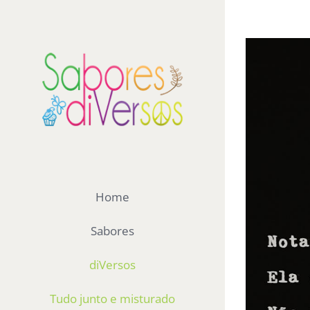
Ir
para
View
o
Larger
conteúdo
Image
Home
Sabores
diVersos
Tudo junto e misturado