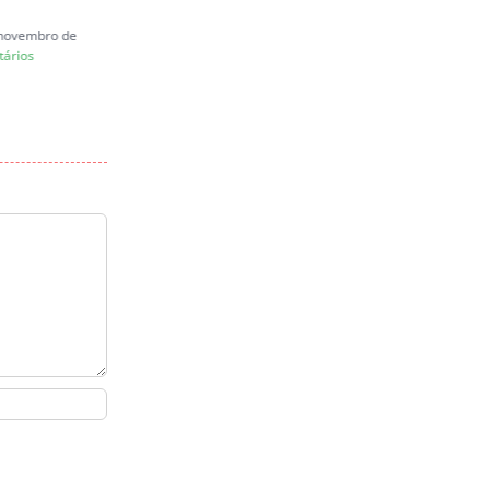
Carta a Juliana Marins
e novembro de
quinta-feira, 26 de junho de 2025
ários
|
0 Comentários