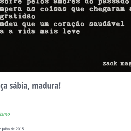
ça sábia, madura!
rismo
e julho de 2015