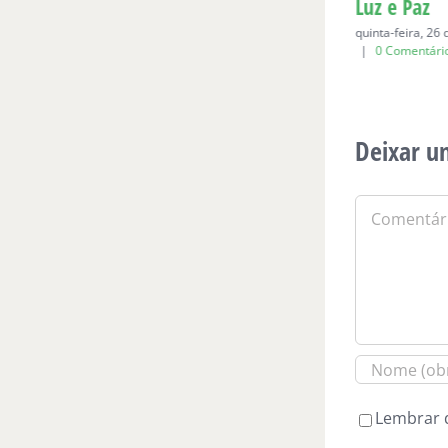
Para Bia, aos seis
Luz e Paz
domingo, 19 de abril de 2026
|
0
quinta-feira, 26
Comentários
|
0 Comentári
Deixar u
Comentário
Lembrar 