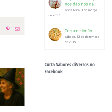
nos dão nos dá
sexta-feira, 3 de março
de 2017
p
gram
Tumblr
Pinterest
E-
Torta de limão
mail
sábado, 12 de dezembro
de 2015
Curta Sabores diVersos no
Facebook