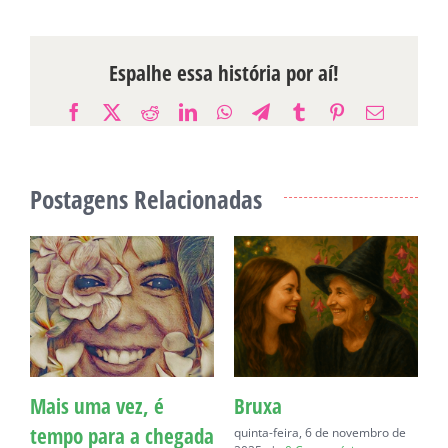
Espalhe essa história por aí!
Facebook
X
Reddit
LinkedIn
WhatsApp
Telegram
Tumblr
Pinterest
E-
mail
Postagens Relacionadas
Mais uma vez, é
Bruxa
C
tempo para a chegada
quinta-feira, 6 de novembro de
q