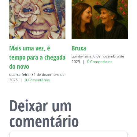
Mais uma vez, é
Bruxa
C
tempo para a chegada
quinta-feira, 6 de novembro de
q
2025
|
0 Comentários
do novo
quarta-feira, 31 de dezembro de
2025
|
0 Comentários
Deixar um
comentário
Comentário