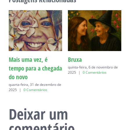
Mais uma vez, é
Bruxa
C
tempo para a chegada
quinta-feira, 6 de novembro de
q
2025
|
0 Comentários
do novo
quarta-feira, 31 de dezembro de
2025
|
0 Comentários
Deixar um
comentário