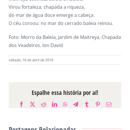
Virou fortaleza, chapada a riqueza,
do mar de água doce emerge a cabeça.
O céu coroou: no mar do cerrado baleia reinou.
Foto: Morro da Baleia, Jardim de Maitreya, Chapada
dos Veadeiros. Ion David
sábado, 16 de abril de 2016
Espalhe essa história por aí!
Facebook
X
Reddit
LinkedIn
WhatsApp
Telegram
Tumblr
Pinterest
E-
mail
Postagens Relacionadas