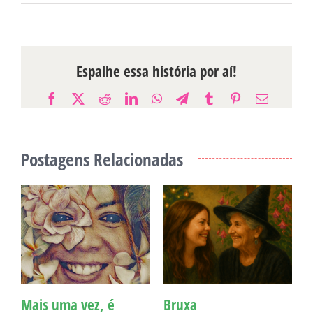
Espalhe essa história por aí!
Facebook
X
Reddit
LinkedIn
WhatsApp
Telegram
Tumblr
Pinterest
E-
mail
Postagens Relacionadas
Mais uma vez, é
Bruxa
C