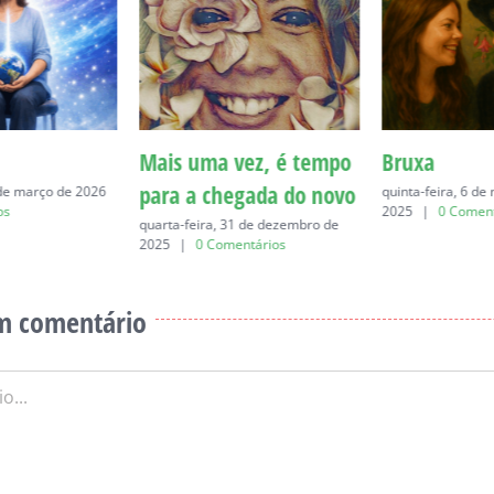
Mais uma vez, é tempo
Bruxa
para a chegada do novo
 de março de 2026
quinta-feira, 6 d
os
2025
|
0 Coment
quarta-feira, 31 de dezembro de
2025
|
0 Comentários
m comentário