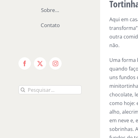
Tortinha
Sobre…
Aqui em casa
Contato
transforma”
outra comid
não.
Uma forma b
Facebook
X
Instagram
quando faç
uns fundos d
minitortinh
Buscar
chocolate, 
resultados
como hoje: 
para:
alho, alecr
em neve e, e
sobrinhas. A
fundos de t