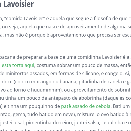
 Lavoisier
, “comida Lavoisier” é aquela que segue a filosofia de que 
, ou seja, aquela que nasce de aproveitamento de alguma 
a, mas não é porque é aproveitamento que precisa ser es
acana de preparar a base de uma comidinha Lavoisier é a 
o
esta torta aqui
, costuma sobrar um pouco de massa, então
e minitortas assados, em formas de silicone, e congelo. Aí,
a doce (coloco morango ou banana, pitadinha de canela e 
levo ao forno e huuummmm), ou aproveitamento de sobrinh
eu tinha um pouco de antepasto de abobrinha (daqueles co
im) e tinha um pouquinho de
patê assado de cebola
. Bati um
ntão, gema, tudo batido em neve), misturei o ovo batido à 
justei o sal, pimentinha-do-reino, juntei salsa, cebolinha e 
orta já assados, ainda congelados, com a mistura (pegue su