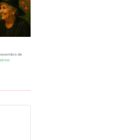
Carta a Juliana Marins
e novembro de
quinta-feira, 26 de junho de 2025
ários
|
0 Comentários