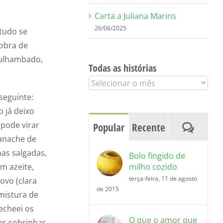
Carta a Juliana Marins
26/06/2025
“tudo se
sobra de
culhambado,
Todas as histórias
Todas
as
seguinte:
histórias
 já deixo
 pode virar
Coment
Popular
Recente
ganache de
as salgadas,
Bolo fingido de
m azeite,
milho cozido
terça-feira, 11 de agosto
 ovo (clara
de 2015
mistura de
recheei os
O que o amor que
as sobrinhas