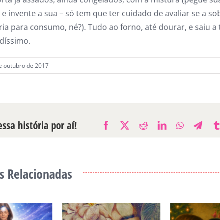
 e invente a sua – só tem que ter cuidado de avaliar se a so
ria para consumo, né?). Tudo ao forno, até dourar, e saiu a 
idíssimo.
de outubro de 2017
ssa história por aí!
Facebook
X
Reddit
LinkedIn
WhatsAp
Tele
s Relacionadas