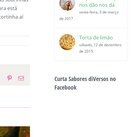
nos dão nos dá
bra está
sexta-feira, 3 de março
tortinha aí
de 2017
Torta de limão
sábado, 12 de dezembro
de 2015
Curta Sabores diVersos no
p
gram
Tumblr
Pinterest
E-
mail
Facebook