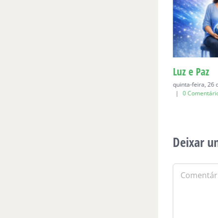
Para Bia, aos seis
Luz e Paz
domingo, 19 de abril de 2026
|
0
quinta-feira, 26
Comentários
|
0 Comentári
Deixar u
Comentário