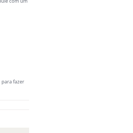
abule com um
 para fazer