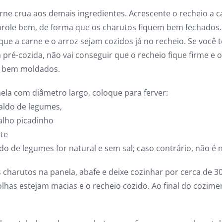
rne crua aos demais ingredientes. Acrescente o recheio a c
nrole bem, de forma que os charutos fiquem bem fechados.
ue a carne e o arroz sejam cozidos já no recheio. Se você 
pré-cozida, não vai conseguir que o recheio fique firme e 
s bem moldados.
la com diâmetro largo, coloque para ferver:
caldo de legumes,
alho picadinho
ite
aldo de legumes for natural e sem sal; caso contrário, não é 
 charutos na panela, abafe e deixe cozinhar por cerca de 3
olhas estejam macias e o recheio cozido. Ao final do cozime