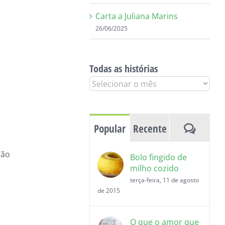
Carta a Juliana Marins
26/06/2025
Todas as histórias
Todas
as
histórias
Coment
Popular
Recente
não
Bolo fingido de
milho cozido
terça-feira, 11 de agosto
de 2015
O que o amor que