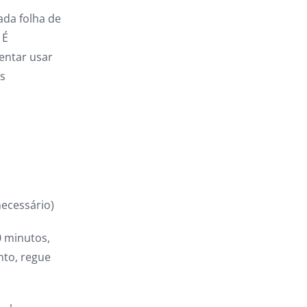
ada folha de
 É
tentar usar
os
necessário)
0 minutos,
nto, regue