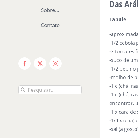
Das Ará
Sobre…
Tabule
Contato
-aproximada
-1/2 cebola 
-2 tomates 
-suco de um
Facebook
X
Instagram
-1/2 pepino
-molho de p
-1 c (chá, ra
Buscar
-1 c (chá, r
resultados
encontrar, 
para:
-1 xícara de
-1/4 x (chá) 
-sal (a gosto