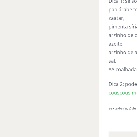
Dica 1: se 
pão árabe t
zaatar,
pimenta síri
arzinho de 
azeite,
arzinho de a
sal.
*A coalhada
Dica 2: pode
couscous m
sexta-feira, 2 d