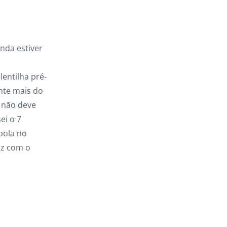
nda estiver
lentilha pré-
nte mais do
e não deve
ei o 7
ebola no
liz com o