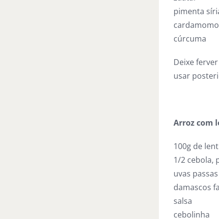
pimenta síri
cardamomo
cúrcuma
Deixe ferve
usar poster
Arroz com l
100g de lent
1/2 cebola, 
uvas passas 
damascos fa
salsa
cebolinha