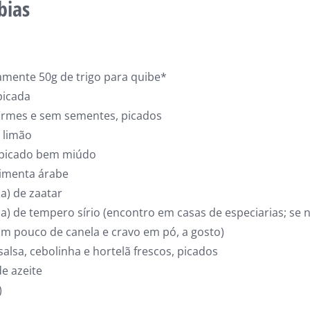
bias
mente 50g de trigo para quibe*
picada
firmes e sem sementes, picados
 limão
 picado bem miúdo
imenta árabe
sa) de zaatar
asa) de tempero sírio (encontro em casas de especiarias; se 
um pouco de canela e cravo em pó, a gosto)
 salsa, cebolinha e hortelã frescos, picados
de azeite
)