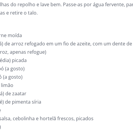
lhas do repolho e lave bem. Passe-as por água fervente, pa
s e retire o talo.
arne moída
há) de arroz refogado em um fio de azeite, com um dente de
rroz, apenas refogue)
édia) picada
ó (a gosto)
 (a gosto)
 limão
há) de zaatar
fé) de pimenta síria
e
 salsa, cebolinha e hortelã frescos, picados
)