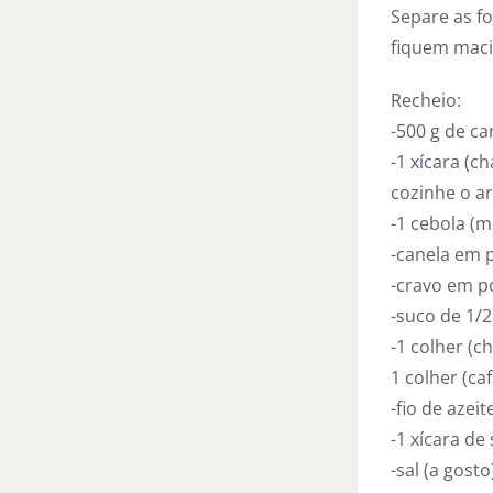
Separe as fo
fiquem macia
Recheio:
-500 g de c
-1 xícara (c
cozinhe o a
-1 cebola (m
-canela em p
-cravo em pó
-suco de 1/2
-1 colher (c
1 colher (ca
-fio de azeit
-1 xícara de
-sal (a gosto