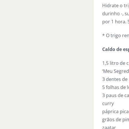
Hidrate o tr
durinho -, 
por 1 hora. 
* O trigo re
Caldo de es
1,5 litro de
‘Meu Segred
3 dentes de
5 folhas de 
3 paus de c
curry
páprica pic
grãos de pi
zaatar