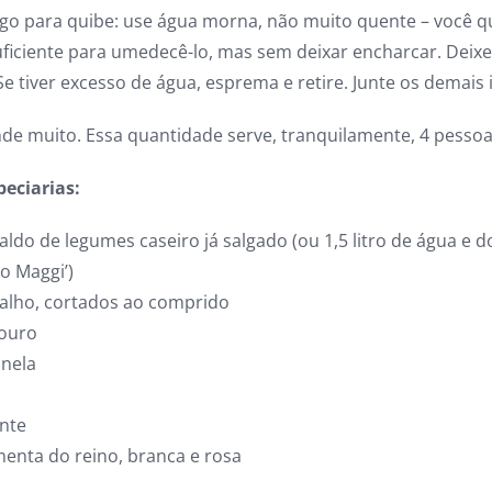
igo para quibe: use água morna, não muito quente – você qu
suficiente para umedecê-lo, mas sem deixar encharcar. Deix
Se tiver excesso de água, esprema e retire. Junte os demais 
nde muito. Essa quantidade serve, tranquilamente, 4 pessoa
peciarias:
 caldo de legumes caseiro já salgado (ou 1,5 litro de água e 
o Maggi’)
 alho, cortados ao comprido
louro
anela
ante
menta do reino, branca e rosa