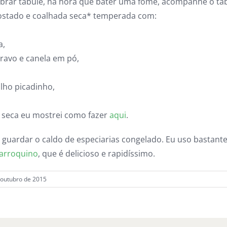
sobrar tabule, na hora que bater uma fome, acompanhe o t
ostado e coalhada seca* temperada com:
a,
cravo e canela em pó,
lho picadinho,
 seca eu mostrei como fazer
aqui
.
 guardar o caldo de especiarias congelado. Eu uso bastante
arroquino
, que é delicioso e rapidíssimo.
e outubro de 2015