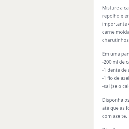
Misture a ca
repolho e e
importante q
carne moída 
charutinho
Em uma pane
-200 ml de 
-1 dente de 
-1 fio de aze
-sal (se o c
Disponha os
até que as f
com azeite.